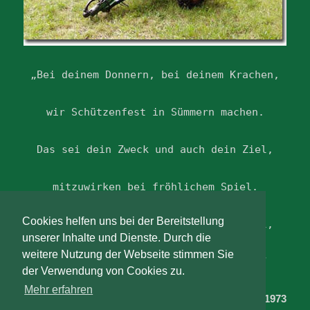
„Bei deinem Donnern, bei deinem Krachen,
wir Schützenfest in Sümmern machen.
Das sei dein Zweck und auch dein Ziel,
mitzuwirken bei fröhlichem Spiel.
Cookies helfen uns bei der Bereitstellung
So geh´deinen Weg, vermeid jedes Übel,
unserer Inhalte und Dienste. Durch die
weitere Nutzung der Webseite stimmen Sie
ich tauf dich auf den Namen Liesel.“
der Verwendung von Cookies zu.
Mehr erfahren
mit diesen Worten taufte Liesel Hohman am 29.07.1973